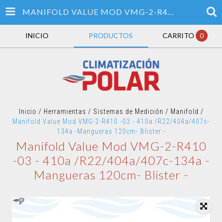
MANIFOLD VALUE MOD VMG-2-R410 -03 - 410A /R22/404A/407C-134A -MANGUERAS 120CM- BLISTER -
INICIO
PRODUCTOS
CARRITO
0
Inicio
/
Herramientas
/
Sistemas de Medición
/
Manifold
/
Manifold Value Mod VMG-2-R410 -03 - 410a /R22/404a/407c-
134a -Mangueras 120cm- Blister -
Manifold Value Mod VMG-2-R410
-03 - 410a /R22/404a/407c-134a -
Mangueras 120cm- Blister -