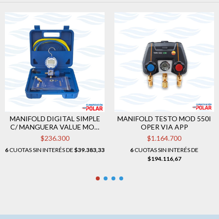
MANIFOLD DIGITAL SIMPLE
MANIFOLD TESTO MOD 550I
C/ MANGUERA VALUE MOD
OPER VIA APP
VDG-S1
$236.300
$1.164.700
6
CUOTAS SIN INTERÉS DE
$39.383,33
6
CUOTAS SIN INTERÉS DE
$194.116,67