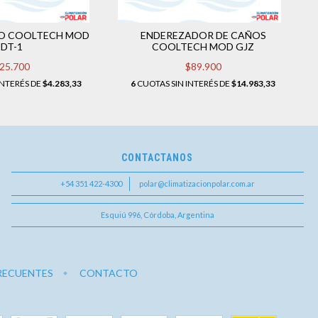
O COOLTECH MOD
ENDEREZADOR DE CAÑOS
DT-1
COOLTECH MOD GJZ
25.700
$89.900
INTERÉS DE
$4.283,33
6
CUOTAS SIN INTERÉS DE
$14.983,33
CONTACTANOS
+54 351 422-4300
polar@climatizacionpolar.com.ar
Esquiú 996, Córdoba, Argentina
RECUENTES
CONTACTO