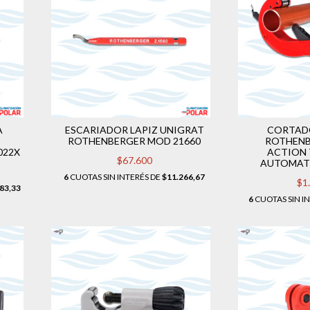
A
ESCARIADOR LAPIZ UNIGRAT
CORTAD
ROTHENBERGER MOD 21660
ROTHENB
022X
ACTION 
$67.600
AUTOMATI
6
CUOTAS SIN INTERÉS DE
$11.266,67
$1
83,33
6
CUOTAS SIN I