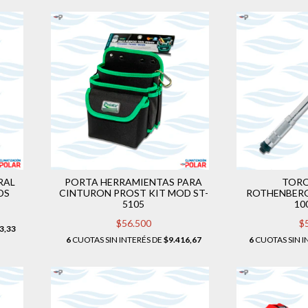
RAL
PORTA HERRAMIENTAS PARA
TOR
DS
CINTURON PROST KIT MOD ST-
ROTHENBERG
5105
10
$56.500
$
3,33
6
CUOTAS SIN INTERÉS DE
$9.416,67
6
CUOTAS SIN I