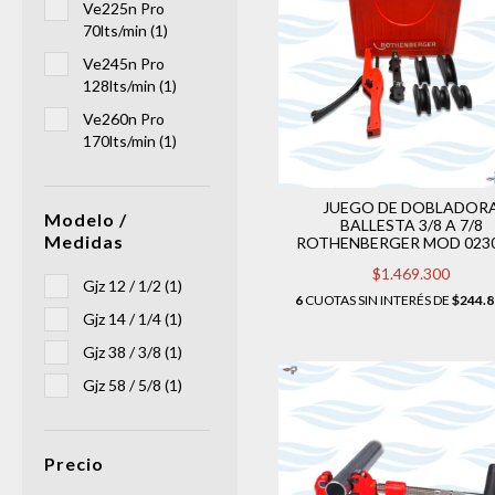
Ve225n Pro
70lts/min (1)
Ve245n Pro
128lts/min (1)
Ve260n Pro
170lts/min (1)
JUEGO DE DOBLADOR
Modelo /
BALLESTA 3/8 A 7/8
Medidas
ROTHENBERGER MOD 023
$1.469.300
Gjz 12 / 1/2 (1)
6
CUOTAS SIN INTERÉS DE
$244.8
Gjz 14 / 1/4 (1)
Gjz 38 / 3/8 (1)
Gjz 58 / 5/8 (1)
Precio