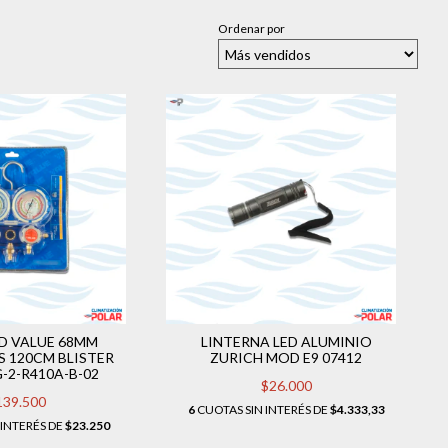
Ordenar por
D VALUE 68MM
LINTERNA LED ALUMINIO
 120CM BLISTER
ZURICH MOD E9 07412
2-R410A-B-02
$26.000
139.500
6
CUOTAS SIN INTERÉS DE
$4.333,33
 INTERÉS DE
$23.250