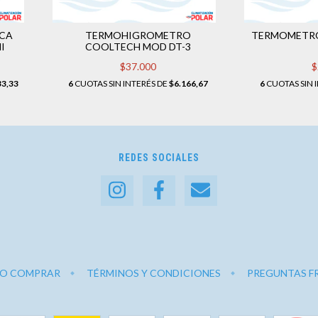
ICA
TERMOHIGROMETRO
TERMOMETR
I
COOLTECH MOD DT-3
$37.000
$
33,33
6
CUOTAS SIN INTERÉS DE
$6.166,67
6
CUOTAS SIN 
REDES SOCIALES
O COMPRAR
TÉRMINOS Y CONDICIONES
PREGUNTAS F