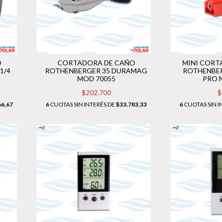
O
CORTADORA DE CAÑO
MINI CORT
1/4
ROTHENBERGER 35 DURAMAG
ROTHENBER
MOD 70055
PRO 
$202.700
$
66,67
6
CUOTAS SIN INTERÉS DE
$33.783,33
6
CUOTAS SIN I