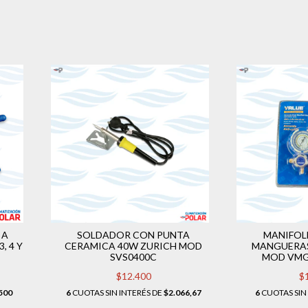
 A
SOLDADOR CON PUNTA
MANIFOL
, 4 Y
CERAMICA 40W ZURICH MOD
MANGUERAS
SVS0400C
MOD VMG-
$12.400
$
500
6
CUOTAS SIN INTERÉS DE
$2.066,67
6
CUOTAS SIN