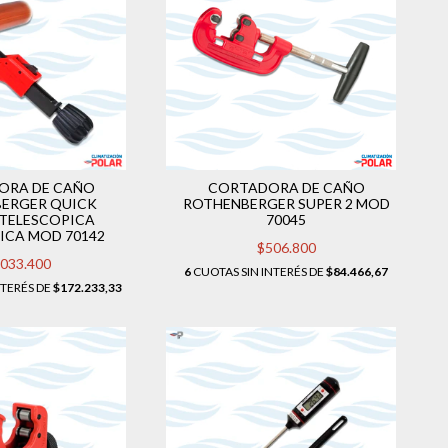
ORA DE CAÑO
CORTADORA DE CAÑO
ERGER QUICK
ROTHENBERGER SUPER 2 MOD
TELESCOPICA
70045
CA MOD 70142
$506.800
.033.400
6
CUOTAS SIN INTERÉS DE
$84.466,67
NTERÉS DE
$172.233,33