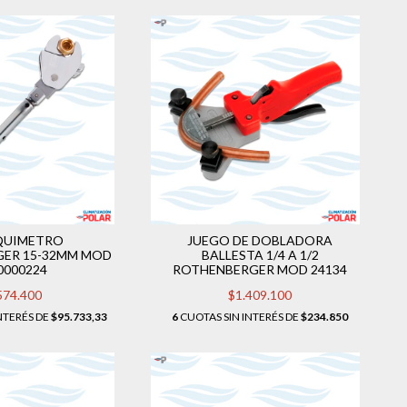
QUIMETRO
JUEGO DE DOBLADORA
ER 15-32MM MOD
BALLESTA 1/4 A 1/2
0000224
ROTHENBERGER MOD 24134
574.400
$1.409.100
NTERÉS DE
$95.733,33
6
CUOTAS SIN INTERÉS DE
$234.850