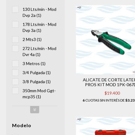
130 Lts/min - Mod
Dvp 2a (1)
178 Lts/min - Mod
Dvp 3a (1)
2 Mts3 (1)
272 Lts/min - Mod
Dvr 4a (1)
3 Metros (1)
3/4 Pulgada (1)
ALICATE DE CORTE LATE
3/8 Pulgada (1)
PROS KIT MOD 1PK-067
350mm Mod Ggt-
$19.400
mcp35 (1)
6
CUOTAS SIN INTERÉS DE
$3.23
Modelo