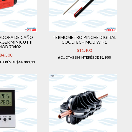
ADORA DE CAÑO
TERMOMETRO PINCHE DIGITAL
GER MINICUT II
COOLTECH MOD WT-1
MOD 70402
$11.400
84.500
6
CUOTAS SIN INTERÉS DE
$1.900
NTERÉS DE
$14.083,33