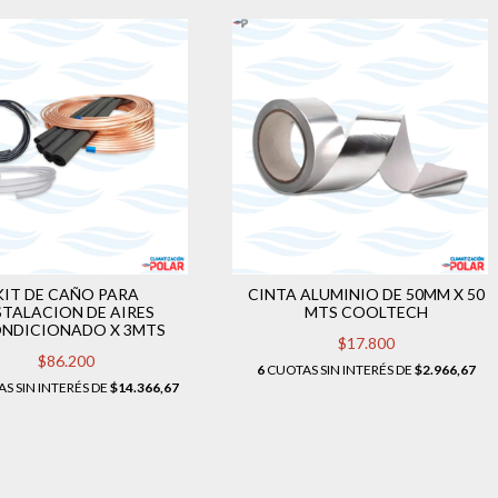
KIT DE CAÑO PARA
CINTA ALUMINIO DE 50MM X 50
STALACION DE AIRES
MTS COOLTECH
NDICIONADO X 3MTS
$17.800
$86.200
6
CUOTAS SIN INTERÉS DE
$2.966,67
S SIN INTERÉS DE
$14.366,67