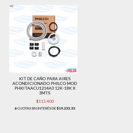
KIT DE CAÑO PARA AIRES
ACONDICIONADO PHILCO MOD
PHKITAACU1214A3 12K-18K X
3MTS
$115.400
6
CUOTAS SIN INTERÉS DE
$19.233,33