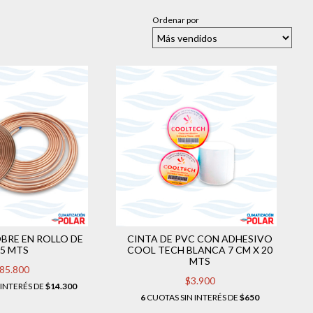
Ordenar por
BRE EN ROLLO DE
CINTA DE PVC CON ADHESIVO
15 MTS
COOL TECH BLANCA 7 CM X 20
MTS
85.800
$3.900
 INTERÉS DE
$14.300
6
CUOTAS SIN INTERÉS DE
$650