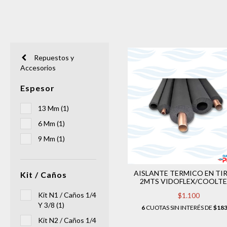
Repuestos y
Accesorios
Espesor
13 Mm (1)
6 Mm (1)
9 Mm (1)
AISLANTE TERMICO EN TI
Kit / Caños
2MTS VIDOFLEX/COOLT
Kit N1 / Caños 1/4
$1.100
Y 3/8 (1)
6
CUOTAS SIN INTERÉS DE
$183
Kit N2 / Caños 1/4