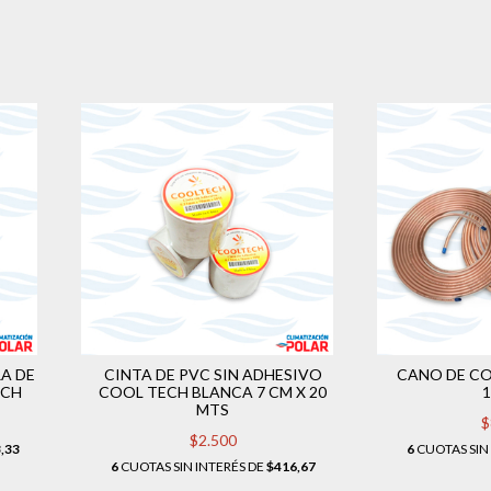
RA DE
CINTA DE PVC SIN ADHESIVO
CANO DE CO
ECH
COOL TECH BLANCA 7 CM X 20
MTS
$
$2.500
,33
6
CUOTAS SIN
6
CUOTAS SIN INTERÉS DE
$416,67