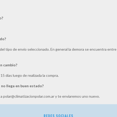
o?
ido?
el tipo de envío seleccionado. En general la demora se encuentra entre 3
 un cambio?
15 días luego de realizada la compra.
 no llega en buen estado?
 a
polar@climatizacionpolar.com.ar
y te enviaremos uno nuevo.
REDES SOCIALES