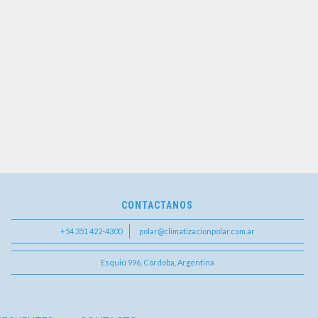
CONTACTANOS
+54 351 422-4300
polar@climatizacionpolar.com.ar
Esquiú 996, Córdoba, Argentina