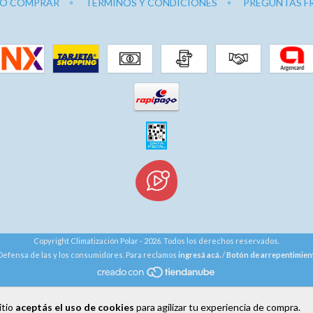
O COMPRAR
TÉRMINOS Y CONDICIONES
PREGUNTAS F
Copyright Climatización Polar - 2026. Todos los derechos reservados.
Defensa de las y los consumidores. Para reclamos
ingresá acá.
/
Botón de arrepentimien
itio
aceptás el uso de cookies
para agilizar tu experiencia de compra.