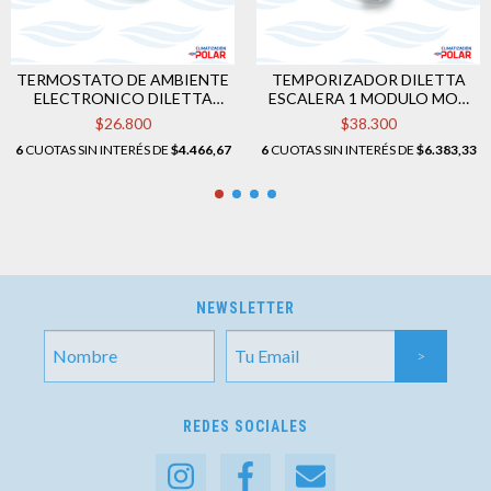
TERMOSTATO DE AMBIENTE
TEMPORIZADOR DILETTA
ELECTRONICO DILETTA
ESCALERA 1 MODULO MOD
MOD 26005
233001
$26.800
$38.300
6
CUOTAS SIN INTERÉS DE
$4.466,67
6
CUOTAS SIN INTERÉS DE
$6.383,33
NEWSLETTER
REDES SOCIALES