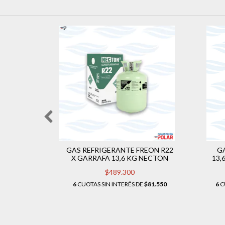
 MO99
GAS REFRIGERANTE FREON R22
G
,35 KG
X GARRAFA 13,6 KG NECTON
13,
$489.300
6
CUOTAS SIN INTERÉS DE
$81.550
6
C
5.416,67