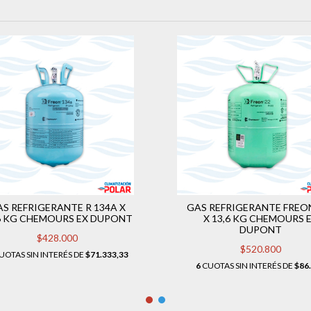
AS REFRIGERANTE R 134A X
GAS REFRIGERANTE FREO
6 KG CHEMOURS EX DUPONT
X 13,6 KG CHEMOURS 
DUPONT
$428.000
$520.800
UOTAS SIN INTERÉS DE
$71.333,33
6
CUOTAS SIN INTERÉS DE
$86