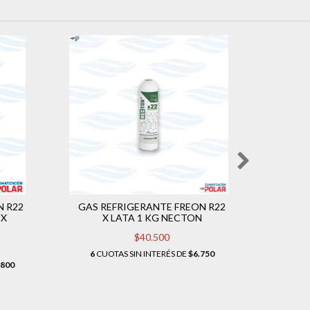
N R22
GAS REFRIGERANTE FREON R22
GAS R
EX
X LATA 1 KG NECTON
HP62
$40.500
6
CUOTAS SIN INTERÉS DE
$6.750
.800
6
CUOT