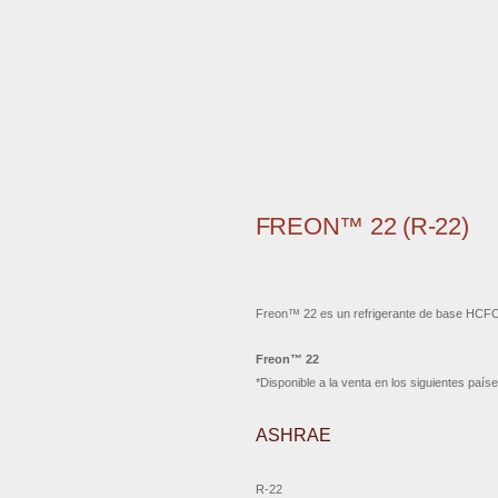
FREON™ 22 (R-22)
Freon™ 22 es un refrigerante de base HCFC u
Freon™ 22
*Disponible a la venta en los siguientes país
ASHRAE
R-22