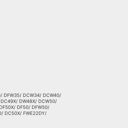
40/ DFW35/ DCW34/ DCW40/
/ DC49X/ DW48X/ DCW50/
DF50X/ DF50/ DFW50/
0/ DC50X/ FWE22DY/