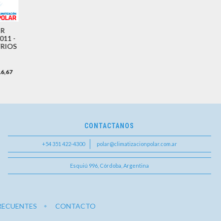
AR
11 -
FRIOS
16,67
CONTACTANOS
+54 351 422-4300
polar@climatizacionpolar.com.ar
Esquiú 996, Córdoba, Argentina
RECUENTES
CONTACTO