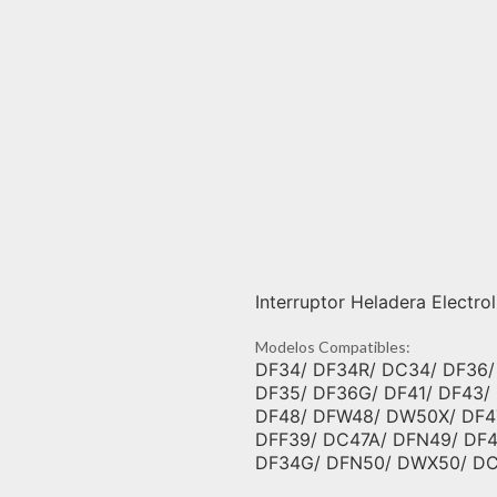
Interruptor Heladera Electr
Modelos Compatibles:
DF34/ DF34R/ DC34/ DF36
DF35/ DF36G/ DF41/ DF43
DF48/ DFW48/ DW50X/ DF4
DFF39/ DC47A/ DFN49/ DF
DF34G/ DFN50/ DWX50/ D