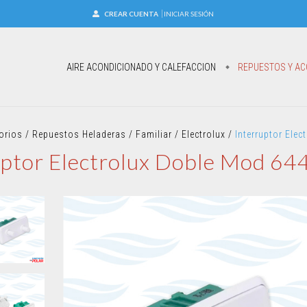
CREAR CUENTA
INICIAR SESIÓN
AIRE ACONDICIONADO Y CALEFACCION
REPUESTOS Y AC
orios
/
Repuestos Heladeras
/
Familiar
/
Electrolux
/
Interruptor Ele
uptor Electrolux Doble Mod 6