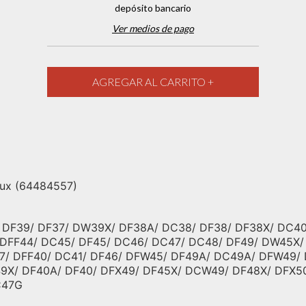
depósito bancario
Ver medios de pago
olux (64484557)
/ DF39/ DF37/ DW39X/ DF38A/ DC38/ DF38/ DF38X/ DC
/ DFF44/ DC45/ DF45/ DC46/ DC47/ DC48/ DF49/ DW45X
7/ DFF40/ DC41/ DF46/ DFW45/ DF49A/ DC49A/ DFW49/ 
49X/ DF40A/ DF40/ DFX49/ DF45X/ DCW49/ DF48X/ DFX5
C47G