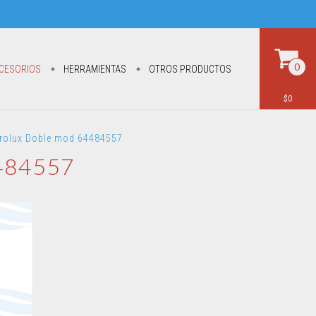
0
CESORIOS
HERRAMIENTAS
OTROS PRODUCTOS
$0
ctrolux Doble mod 64484557
4484557