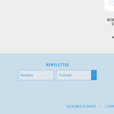
ROB
E
6
NEWSLETTER
QUIENES SOMOS
CÓM