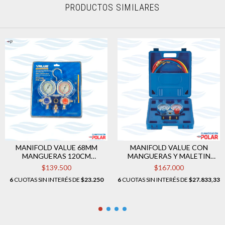
PRODUCTOS SIMILARES
MANIFOLD VALUE 68MM
MANIFOLD VALUE CON
MANGUERAS 120CM
MANGUERAS Y MALETIN
BLISTER MOD VMG-2-
MOD VMG-2 -R22/404A/407A
$139.500
$167.000
R410A-B-02
6
CUOTAS SIN INTERÉS DE
$23.250
6
CUOTAS SIN INTERÉS DE
$27.833,33