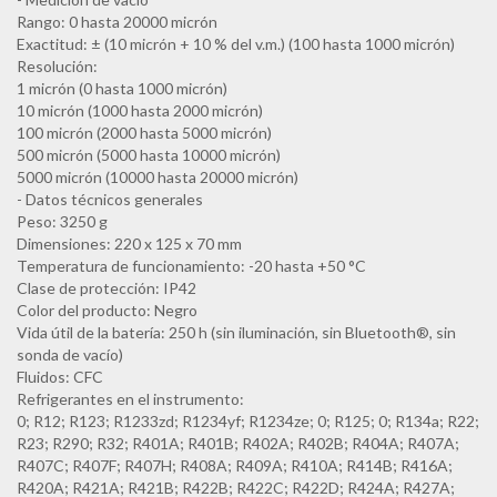
Rango: 0 hasta 20000 micrón
Exactitud: ± (10 micrón + 10 % del v.m.) (100 hasta 1000 micrón)
Resolución:
1 micrón (0 hasta 1000 micrón)
10 micrón (1000 hasta 2000 micrón)
100 micrón (2000 hasta 5000 micrón)
500 micrón (5000 hasta 10000 micrón)
5000 micrón (10000 hasta 20000 micrón)
- Datos técnicos generales
Peso: 3250 g
Dimensiones: 220 x 125 x 70 mm
Temperatura de funcionamiento: -20 hasta +50 °C
Clase de protección: IP42
Color del producto: Negro
Vida útil de la batería: 250 h (sin iluminación, sin Bluetooth®, sin
sonda de vacío)
Fluidos: CFC
Refrigerantes en el instrumento:
0; R12; R123; R1233zd; R1234yf; R1234ze; 0; R125; 0; R134a; R22;
R23; R290; R32; R401A; R401B; R402A; R402B; R404A; R407A;
R407C; R407F; R407H; R408A; R409A; R410A; R414B; R416A;
R420A; R421A; R421B; R422B; R422C; R422D; R424A; R427A;