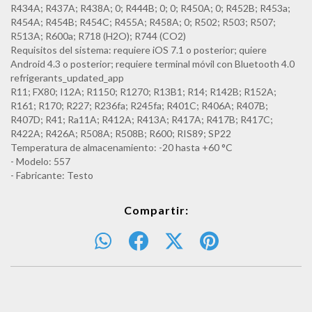
R434A; R437A; R438A; 0; R444B; 0; 0; R450A; 0; R452B; R453a;
R454A; R454B; R454C; R455A; R458A; 0; R502; R503; R507;
R513A; R600a; R718 (H2O); R744 (CO2)
Requisitos del sistema: requiere iOS 7.1 o posterior; quiere
Android 4.3 o posterior; requiere terminal móvil con Bluetooth 4.0
refrigerants_updated_app
R11; FX80; I12A; R1150; R1270; R13B1; R14; R142B; R152A;
R161; R170; R227; R236fa; R245fa; R401C; R406A; R407B;
R407D; R41; Ra11A; R412A; R413A; R417A; R417B; R417C;
R422A; R426A; R508A; R508B; R600; RIS89; SP22
Temperatura de almacenamiento: -20 hasta +60 °C
- Modelo: 557
- Fabricante: Testo
Compartir: