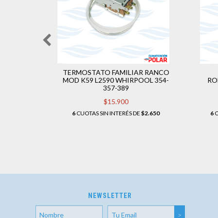
LIAR
TERMOSTATO FAMILIAR RANCO
07 - 09
MOD K59 L2590 WHIRPOOL 354-
RO
 FRIO
357-389
$15.900
$3.900
6
CUOTAS SIN INTERÉS DE
$2.650
6
C
NEWSLETTER