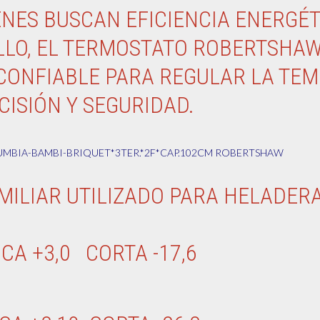
ENES BUSCAN EFICIENCIA ENERGÉT
LLO, EL TERMOSTATO ROBERTSHAW
 CONFIABLE PARA REGULAR LA TE
ISIÓN Y SEGURIDAD.
OLUMBIA-BAMBI-BRIQUET*3TER.*2F*CAP.102CM ROBERTSHAW
MILIAR UTILIZADO PARA HELADER
RRANCA +3,0 CORTA -1