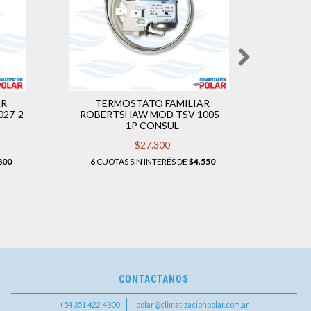
AR
TERMOSTATO FAMILIAR
T
27-2
ROBERTSHAW MOD TSV 1005 -
ROBE
1P CONSUL
$27.300
800
6
CUOTAS SIN INTERÉS DE
$4.550
6
CU
CONTACTANOS
+54 351 422-4300
polar@climatizacionpolar.com.ar