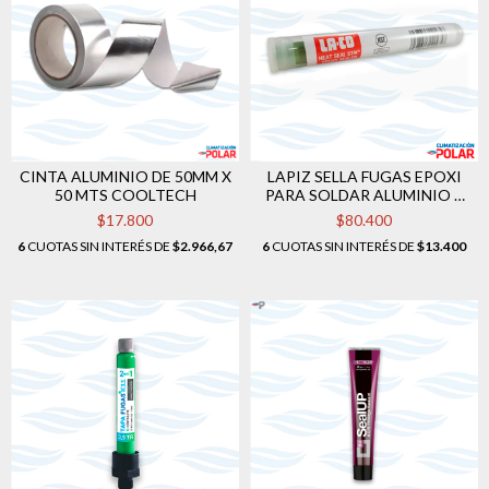
CINTA ALUMINIO DE 50MM X
LAPIZ SELLA FUGAS EPOXI
50 MTS COOLTECH
PARA SOLDAR ALUMINIO Y
COBRE LA-CO
$17.800
$80.400
6
CUOTAS SIN INTERÉS DE
$2.966,67
6
CUOTAS SIN INTERÉS DE
$13.400