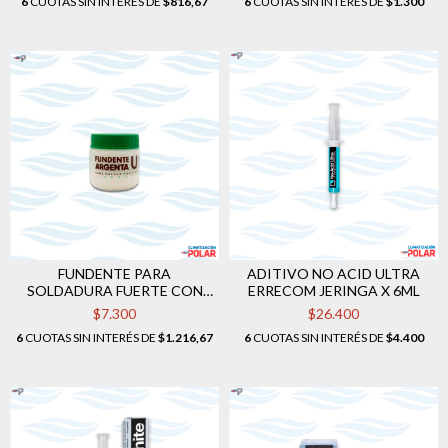
6
CUOTAS SIN INTERÉS DE
$816,67
6
CUOTAS SIN INTERÉS DE
$1.300
FUNDENTE PARA
ADITIVO NO ACID ULTRA
SOLDADURA FUERTE CON
ERRECOM JERINGA X 6ML
PLATA ARGENTA
$7.300
$26.400
6
CUOTAS SIN INTERÉS DE
$1.216,67
6
CUOTAS SIN INTERÉS DE
$4.400