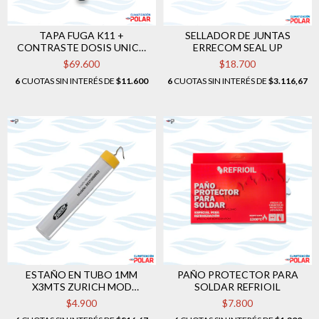
TAPA FUGA K11 +
SELLADOR DE JUNTAS
CONTRASTE DOSIS UNICA
ERRECOM SEAL UP
15 ML
$69.600
$18.700
6
CUOTAS SIN INTERÉS DE
$11.600
6
CUOTAS SIN INTERÉS DE
$3.116,67
ESTAÑO EN TUBO 1MM
PAÑO PROTECTOR PARA
X3MTS ZURICH MOD
SOLDAR REFRIOIL
REST0000022
$4.900
$7.800