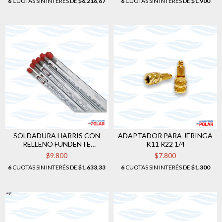
6
CUOTAS SIN INTERÉS DE
$6.216,67
6
CUOTAS SIN INTERÉS DE
$1.900
SOLDADURA HARRIS CON
ADAPTADOR PARA JERINGA
RELLENO FUNDENTE
K11 R22 1/4
ZINCAFLUX X VARILLA 50 CM
$9.800
$7.800
6
CUOTAS SIN INTERÉS DE
$1.633,33
6
CUOTAS SIN INTERÉS DE
$1.300