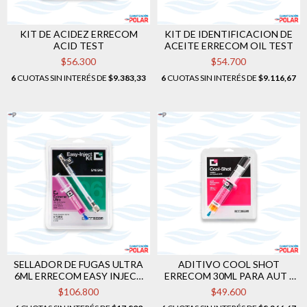
KIT DE ACIDEZ ERRECOM
KIT DE IDENTIFICACION DE
ACID TEST
ACEITE ERRECOM OIL TEST
$56.300
$54.700
6
CUOTAS SIN INTERÉS DE
$9.383,33
6
CUOTAS SIN INTERÉS DE
$9.116,67
SELLADOR DE FUGAS ULTRA
ADITIVO COOL SHOT
6ML ERRECOM EASY INJECT
ERRECOM 30ML PARA AUT /
KIT
AA
$106.800
$49.600