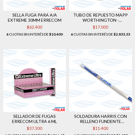
SELLA FUGA PARA A/A
TUBO DE REPUESTO MAPP
EXTREME 30MM ERRECOM
WORTHINGTON -
DESCARTABLE
$62.400
$17.000
6
CUOTAS SIN INTERÉS DE
$10.400
6
CUOTAS SIN INTERÉS DE
$2.833,33
SELLADOR DE FUGAS
SOLDADURA HARRIS CON
ERRECOM ULTRA 6 ML
RELLENO FUNDENTE
BLOCKADE X VARILLA 50 CM
$37.300
$11.400