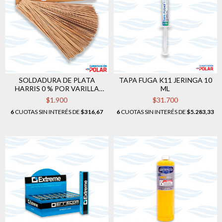
SOLDADURA DE PLATA
TAPA FUGA K11 JERINGA 10
HARRIS 0 % POR VARILLA
ML
(UNIDAD)
$1.900
$31.700
6
CUOTAS SIN INTERÉS DE
$316,67
6
CUOTAS SIN INTERÉS DE
$5.283,33